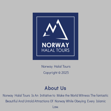
Norway Halal Tours
Copyright © 2025
About Us
Norway Halal Tours Is An Initiative to Make the World Witness The fantastic
Beautiful And Untold Attractions Of Norway While Obeying Every Islamic
Law.