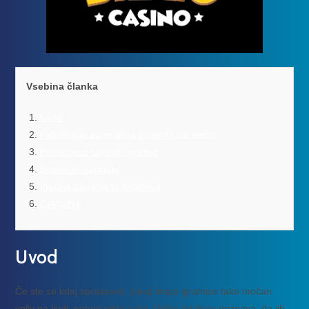
Vsebina članka
Uvod
Psihologija adrenalina pri igrah na srečo
Privlačnost spletnih igralnic
Bonusi in nagrade
Igralna izkušnja in dinamika
Zaključek
Uvod
Če ste se kdaj spraševali, zakaj imajo igralnice tako močan
vpliv na ljudi, potem niste sami. Veliko igralcev priznava, da jih