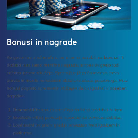
Bonusi in nagrade
Ko govorimo o adrenalinu, ne smemo pozabiti na bonuse. Ti
dodatki niso samo resnična nagrada, ampak dvignejo tudi
celotno igralno izkušnjo. Spremljajo jih pričakovanja, nova
pravila in morda nenavaden občutek nečesa posebnega. Prav
bonusi pogosto spremenijo običajen dan v igralnici v poseben
dogodek.
Dobrodošlični bonusi prinašajo dodatna sredstva za igro.
Breplačni vrtljaji povečajo možnosti za osvojitev dobitka.
Lojalnostni programi gradijo povezavo med igralcem in
platformo.