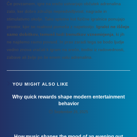
Če povzamem, igre na srečo ustvarjajo občutek adrenalina
zato, ker dobro združijo nepredvidljivost, nagrade in
stimulativno okolje. Tako spletne kot fizične igralnice ponujajo
prostor, kjer se realnost pomeša z napetostjo.
Igralci ne iščejo
samo dobitkov, temveč tudi trenutkov vznemirjenja
, ki jih
ne najdemo ravno povsod. In prav zaradi tega se bodo ljudje
vedno znova vračali k igram na srečo, bodisi iz radovednosti,
zabave ali želje po še enem valu adrenalina.
YOU MIGHT ALSO LIKE
Why quick rewards shape modern entertainment
behavior
September 26, 2025
How music shapes the mood of an evening out