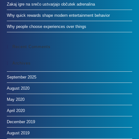
Zakaj igre na srečo ustvarjajo občutek adrenalina
Why quick rewards shape modern entertainment behavior
Why people choose experiences over things
Recent Comments
Archives
September 2025
August 2020
May 2020
April 2020
December 2019
August 2019