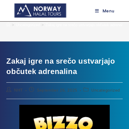
Menu
Blog
>
Uncategorized
>
Zakaj igre na srečo ustvarjajo občutek adrenalina
Zakaj igre na srečo ustvarjajo
občutek adrenalina
NHT
September 26, 2025
Uncategorized